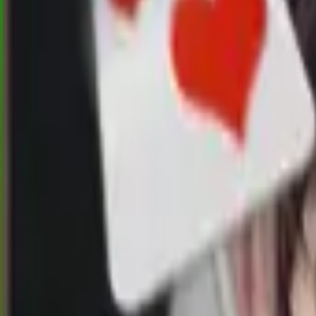
Lihat Col
Event Lomba
Akses WAP
HK
2624
hongkongpools
Kamis, 06 Agu
Buka
23.00
22.45