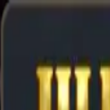
Whatsapp
Telegram
BUKTI WD
DEKAAN
LOMBA HARIAN 3D-3LINE
FREE SPIN 17✘ SPES
SUS APK
BONUS DEPOSIT HARIAN – TO 1X!
CASHBACK 