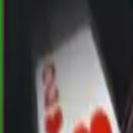
Togel
Slot
Kasino
Olahraga
Arcade
Poker
Tembak Ikan
Sabung Ayam
Togel
Lainnya