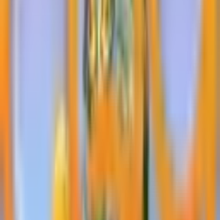
dengan Winrate Tertinggi
dan Paling Gacor
Di dunia hiburan digital yang semakin berkembang,
pemain slot online tentu mencari lebih dari sekadar
permainan biasa; mereka mencari peluang menang
yang nyata dan konsisten.
Asustoto
hadir untuk
memenuhi kebutuhan tersebut dengan positioning
yang kuat sebagai Situs Slot Online dengan Winrate
Tertinggi dan Paling Gacor. Platform ini bukan hanya
sekadar tempat bermain, tetapi sebuah destinasi yang
dirancang khusus untuk memberikan pengalaman
bermain yang menguntungkan. Dengan komitmen
untuk menyajikan permainan berkualitas tinggi,
Asustoto memahami bahwa kunci kepuasan member
terletak pada seberapa sering mereka bisa merasakan
kemenangan dan kegacoran dari permainan yang
disediakan.