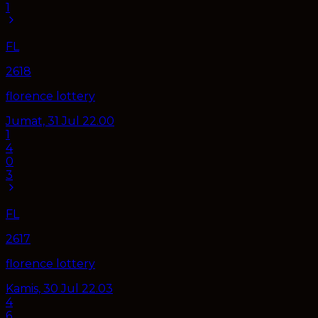
1
FL
2618
florence lottery
Jumat, 31 Jul
22.00
1
4
0
3
FL
2617
florence lottery
Kamis, 30 Jul
22.03
4
6