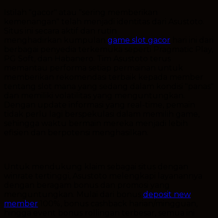
Istilah "gacor" atau "sering memberikan
kemenangan" telah menjadi identitas dari Asustoto.
Situs ini secara aktif dan rutin
menghadirkan kumpulan
game slot gacor
hari ini dari
berbagai penyedia terkemuka seperti Pragmatic Play,
PG Soft, dan Habanero. Tim Asustoto terus
memantau performa setiap permainan untuk
memberikan rekomendasi terbaik kepada member
tentang slot mana yang sedang dalam kondisi "panas"
dan memiliki volatilitas yang menguntungkan.
Dengan update informasi yang real-time, pemain
tidak perlu lagi berspekulasi dalam memilih game,
sehingga waktu bermain mereka menjadi lebih
efisien dan berpotensi menghasilkan.
Untuk mendukung klaim sebagai situs dengan
winrate tertinggi, Asustoto melengkapi layanannya
dengan beragam bonus dan promosi yang
menguntungkan. Mulai dari bonus
deposit new
member
100%, bonus cashback harian/mingguan,
hingga event bonus rollingan terbesar, semua ini