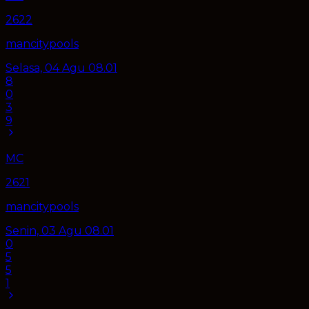
2622
mancitypools
Selasa, 04 Agu
08.01
8
0
3
9
MC
2621
mancitypools
Senin, 03 Agu
08.01
0
5
5
1