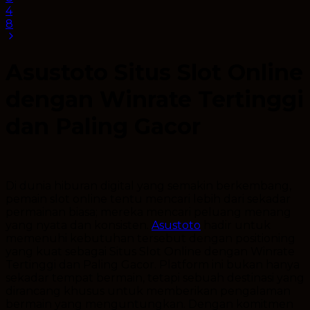
4
8
Asustoto Situs Slot Online
dengan Winrate Tertinggi
dan Paling Gacor
Di dunia hiburan digital yang semakin berkembang,
pemain slot online tentu mencari lebih dari sekadar
permainan biasa; mereka mencari peluang menang
yang nyata dan konsisten.
Asustoto
hadir untuk
memenuhi kebutuhan tersebut dengan positioning
yang kuat sebagai Situs Slot Online dengan Winrate
Tertinggi dan Paling Gacor. Platform ini bukan hanya
sekadar tempat bermain, tetapi sebuah destinasi yang
dirancang khusus untuk memberikan pengalaman
bermain yang menguntungkan. Dengan komitmen