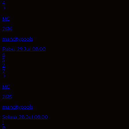
4
MC
2616
mancitypools
Rabu, 29 Jul
08.00
4
5
2
7
MC
2615
mancitypools
Selasa, 28 Jul
08.00
1
8