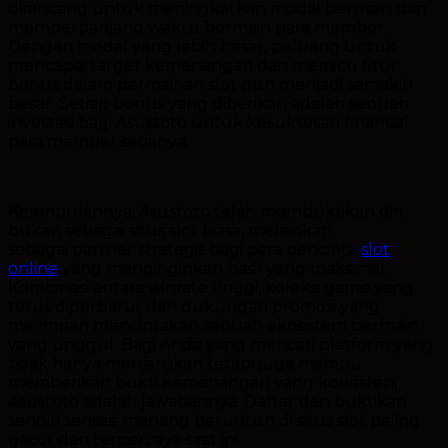
dirancang untuk meningkatkan modal bermain dan
memperpanjang waktu bermain para member.
Dengan modal yang lebih besar, peluang untuk
mencapai target kemenangan dan memicu fitur
bonus dalam permainan slot pun menjadi semakin
besar. Setiap bonus yang diberikan adalah sebuah
investasi bagi Asustoto untuk kesuksesan finansial
para member setianya.
Kesimpulannya, Asustoto telah membuktikan diri
bukan sebagai situs slot biasa, melainkan
sebagai partner strategis bagi para pencinta
slot
online
yang menginginkan hasil yang maksimal.
Kombinasi antara winrate tinggi, koleksi game yang
terus diperbarui, dan dukungan promosi yang
melimpah menciptakan sebuah ekosistem bermain
yang unggul. Bagi Anda yang mencari platform yang
tidak hanya menjanjikan tetapi juga mampu
memberikan bukti kemenangan yang konsisten,
Asustoto adalah jawabannya. Daftar dan buktikan
sendiri sensasi menang beruntun di situs slot paling
gacor dan terpercaya saat ini.