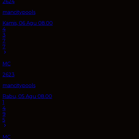
2624
mancitypools
Kamis, 06 Agu
08.00
4
3
7
7
MC
2623
mancitypools
Rabu, 05 Agu
08.00
1
4
9
5
MC