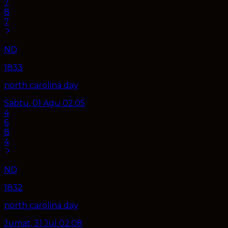
7
8
7
ND
1833
north carolina day
Sabtu, 01 Agu
02.05
4
6
8
4
ND
1832
north carolina day
Jumat, 31 Jul
02.08