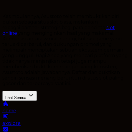
Kesimpulannya, Asustoto telah membuktikan diri
bukan sebagai situs slot biasa, melainkan
sebagai partner strategis bagi para pencinta
slot
online
yang menginginkan hasil yang maksimal.
Kombinasi antara winrate tinggi, koleksi game yang
terus diperbarui, dan dukungan promosi yang
melimpah menciptakan sebuah ekosistem bermain
yang unggul. Bagi Anda yang mencari platform yang
tidak hanya menjanjikan tetapi juga mampu
memberikan bukti kemenangan yang konsisten,
Asustoto adalah jawabannya. Daftar dan buktikan
sendiri sensasi menang beruntun di situs slot paling
gacor dan terpercaya saat ini.
Lihat Semua
home
explore