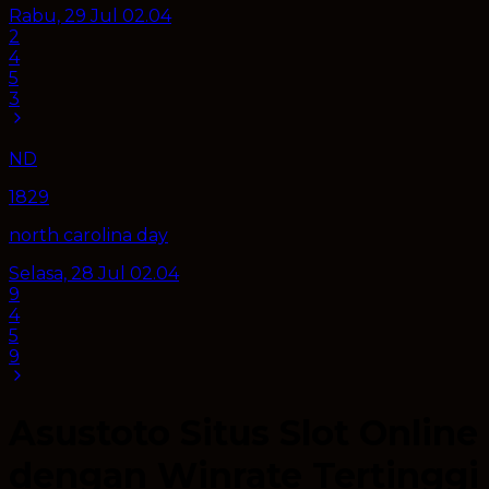
Rabu, 29 Jul
02.04
2
4
5
3
ND
1829
north carolina day
Selasa, 28 Jul
02.04
9
4
5
9
Asustoto Situs Slot Online
dengan Winrate Tertinggi