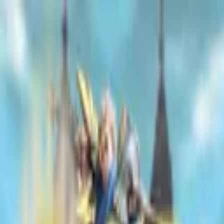
Daftar
Masuk
sport
Cari Permainan
Provider :
All
Sports Book
SBOBET
Sports Book
Saba
E-Sports
Saba
3
/
3
Game
Page
1
of
1
Asustoto Situs Slot Online
dengan Winrate Tertinggi
dan Paling Gacor