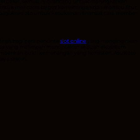
terbesar, semua ini dirancang untuk meningkatkan
untuk mencapai target kemenangan dan memicu fitur
 bagi Asustoto untuk kesuksesan finansial para member
tegis bagi para pencinta
slot online
yang menginginkan
omosi yang melimpah menciptakan sebuah ekosistem
mberikan bukti kemenangan yang konsisten, Asustoto
ya saat ini.