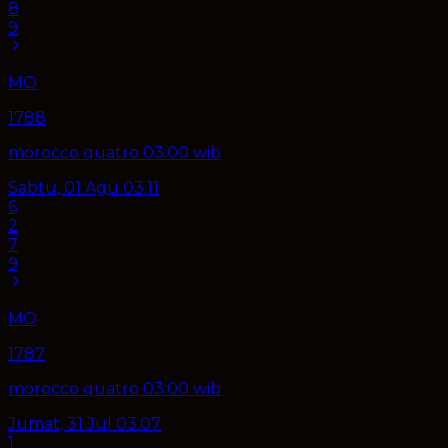
8
9
MO
1788
morocco quatro 03:00 wib
Sabtu, 01 Agu
03.11
6
2
7
9
MO
1787
morocco quatro 03:00 wib
Jumat, 31 Jul
03.07
1