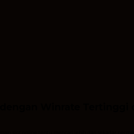
e dengan Winrate Tertinggi 
main slot online tentu mencari lebih dari sekadar per