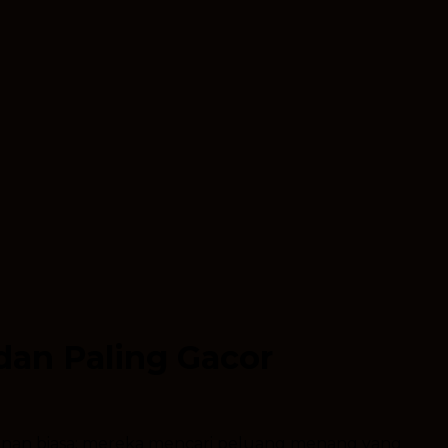
dan Paling Gacor
mainan biasa; mereka mencari peluang menang yang