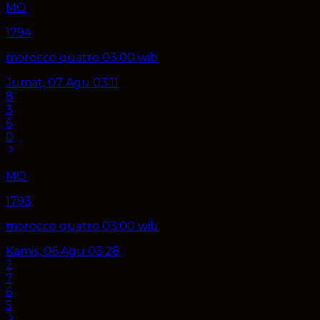
MO
1794
morocco quatro 03:00 wib
Jumat, 07 Agu
03.11
8
3
6
0
MO
1793
morocco quatro 03:00 wib
Kamis, 06 Agu
03.28
2
7
6
5