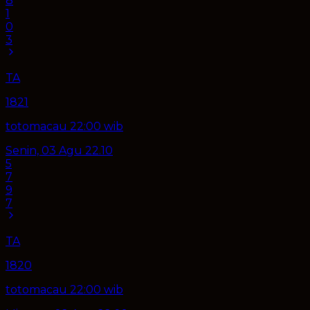
8
1
0
3
TA
1821
totomacau 22:00 wib
Senin, 03 Agu
22.10
5
7
9
7
TA
1820
totomacau 22:00 wib