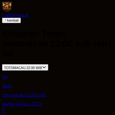
Daftar
Masuk
kembali
Keluaran Togel
totomacau 22:00 wib
Hari
ini
TOTOMACAU 22:00 WIB
TA
1824
totomacau 22:00 wib
Kamis, 06 Agu
22.13
3
0