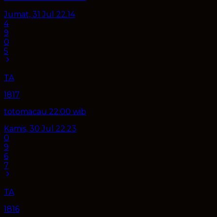
Jumat, 31 Jul
22.14
4
9
0
5
TA
1817
totomacau 22:00 wib
Kamis, 30 Jul
22.23
0
9
6
7
TA
1816