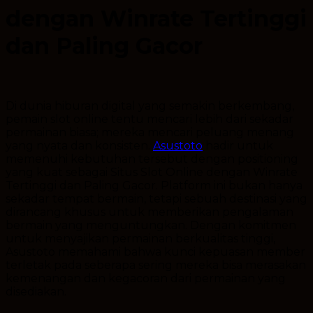
dengan Winrate Tertinggi
dan Paling Gacor
Di dunia hiburan digital yang semakin berkembang,
pemain slot online tentu mencari lebih dari sekadar
permainan biasa; mereka mencari peluang menang
yang nyata dan konsisten.
Asustoto
hadir untuk
memenuhi kebutuhan tersebut dengan positioning
yang kuat sebagai Situs Slot Online dengan Winrate
Tertinggi dan Paling Gacor. Platform ini bukan hanya
sekadar tempat bermain, tetapi sebuah destinasi yang
dirancang khusus untuk memberikan pengalaman
bermain yang menguntungkan. Dengan komitmen
untuk menyajikan permainan berkualitas tinggi,
Asustoto memahami bahwa kunci kepuasan member
terletak pada seberapa sering mereka bisa merasakan
kemenangan dan kegacoran dari permainan yang
disediakan.