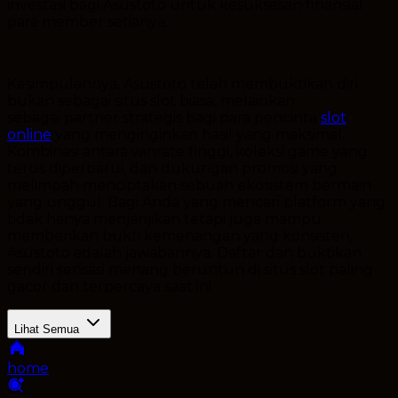
investasi bagi Asustoto untuk kesuksesan finansial
para member setianya.
Kesimpulannya, Asustoto telah membuktikan diri
bukan sebagai situs slot biasa, melainkan
sebagai partner strategis bagi para pencinta
slot
online
yang menginginkan hasil yang maksimal.
Kombinasi antara winrate tinggi, koleksi game yang
terus diperbarui, dan dukungan promosi yang
melimpah menciptakan sebuah ekosistem bermain
yang unggul. Bagi Anda yang mencari platform yang
tidak hanya menjanjikan tetapi juga mampu
memberikan bukti kemenangan yang konsisten,
Asustoto adalah jawabannya. Daftar dan buktikan
sendiri sensasi menang beruntun di situs slot paling
gacor dan terpercaya saat ini.
Lihat Semua
home